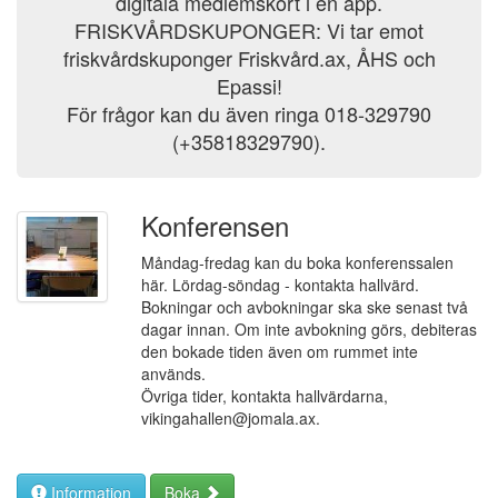
digitala medlemskort i en app.
FRISKVÅRDSKUPONGER: Vi tar emot
friskvårdskuponger Friskvård.ax, ÅHS och
Epassi!
För frågor kan du även ringa 018-329790
(+35818329790).
Konferensen
Måndag-fredag kan du boka konferenssalen
här. Lördag-söndag - kontakta hallvärd.
Bokningar och avbokningar ska ske senast två
dagar innan. Om inte avbokning görs, debiteras
den bokade tiden även om rummet inte
används.
Övriga tider, kontakta hallvärdarna,
vikingahallen@jomala.ax.
Information
Boka