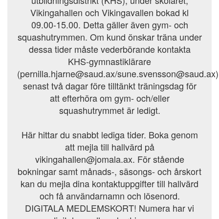
utbildningsdistrikt (KHS), under skolåret,
Vikingahallen och Vikingavallen bokad kl
09.00-15.00. Detta gäller även gym- och
squashutrymmen. Om kund önskar träna under
dessa tider måste vederbörande kontakta
KHS-gymnastiklärare
(pernilla.hjarne@saud.ax/sune.svensson@saud.ax)
senast två dagar före tilltänkt träningsdag för
att efterhöra om gym- och/eller
squashutrymmet är ledigt.
Här hittar du snabbt lediga tider. Boka genom
att mejla till hallvärd på
vikingahallen@jomala.ax. För stående
bokningar samt månads-, säsongs- och årskort
kan du mejla dina kontaktuppgifter till hallvärd
och få användarnamn och lösenord.
DIGITALA MEDLEMSKORT! Numera har vi